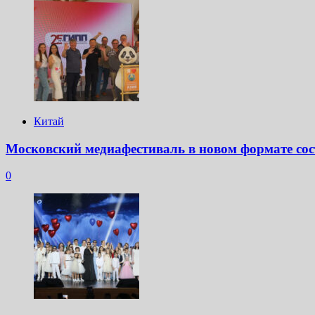
Китай
Московский медиафестиваль в новом формате сос
0