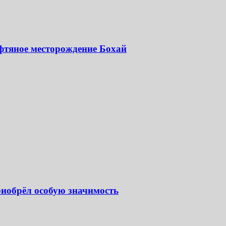
фтяное месторождение Бохай
иобрёл особую значимость