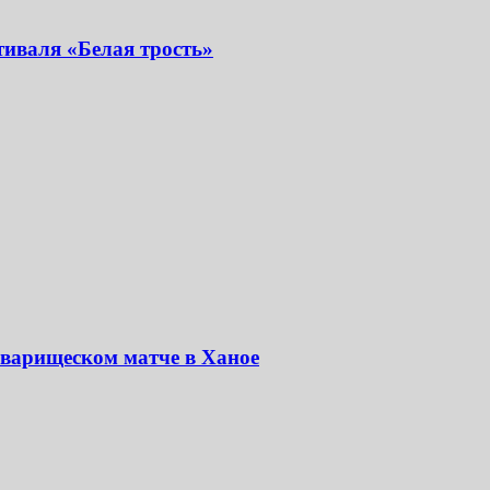
иваля «Белая трость»
оварищеском матче в Ханое