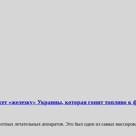
есет «железку» Украины, которая гонит топливо к 
лотных летательных аппаратов. Это был один из самых массирова