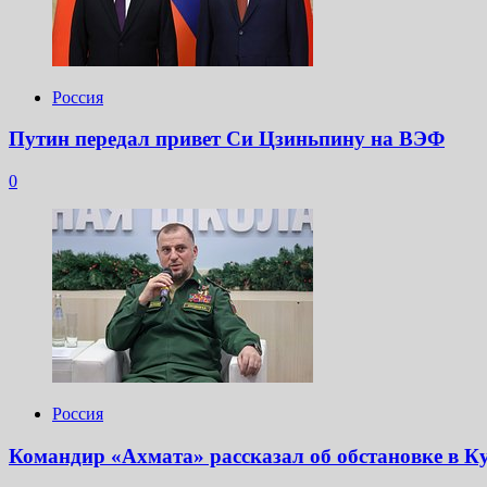
Россия
Путин передал привет Си Цзиньпину на ВЭФ
0
Россия
Командир «Ахмата» рассказал об обстановке в К