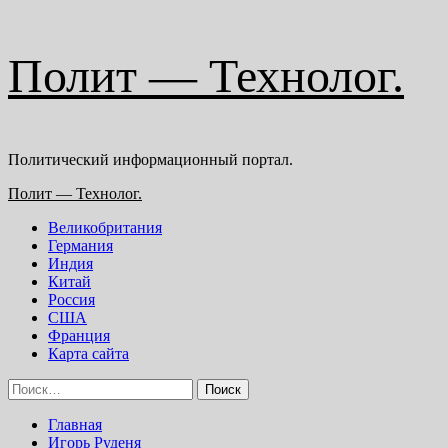
Перейти
Полит — Технолог.
к
содержимому
Политический информационный портал.
Основное
Полит — Технолог.
меню
Великобритания
Германия
Индия
Китай
Россия
США
Франция
Карта сайта
Найти:
Главная
Игорь Руденя