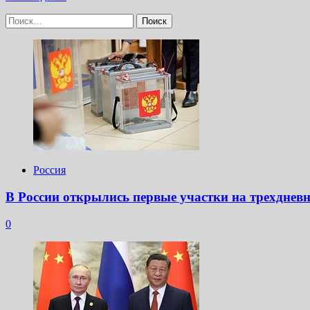
больше
Найти:
о
Танки
ВСУ
встанут,
если
«русская
ответка»
разнесет
«железку»
Украины,
которая
гонит
Россия
топливо
к фронту
В России открылись первые участки на трехднев
0