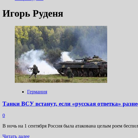
Игорь Руденя
Германия
Танки ВСУ встанут, если «русская ответка» разн
0
В ночь на 1 сентября Россия была атакована целым роем беспи
Прочитать
Читать далее