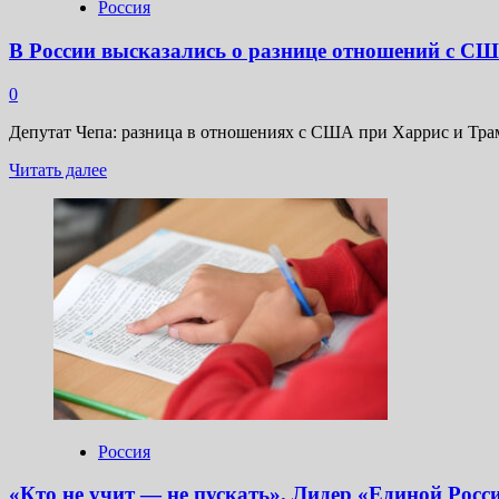
Россия
В России высказались о разнице отношений с С
0
Депутат Чепа: разница в отношениях с США при Харрис и Тр
Прочитать
Читать далее
больше
о
В
России
высказались
о
разнице
отношений
с
США
при
Харрис
и
Трампе
Россия
«Кто не учит — не пускать». Лидер «Единой Росс