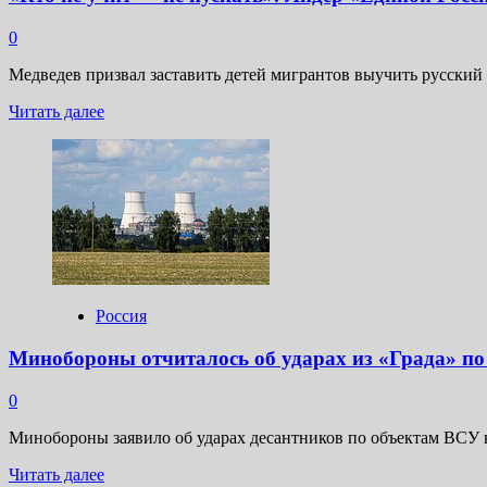
0
Медведев призвал заставить детей мигрантов выучить русски
Прочитать
Читать далее
больше
о
«Кто
не
учит
—
не
пускать».
Лидер
«Единой
Россия
России»
призвал
Минобороны отчиталось об ударах из «Града» по
заставлять
детей
0
мигрантов
осваивать
Минобороны заявило об ударах десантников по объектам ВСУ 
русский
язык
Прочитать
Читать далее