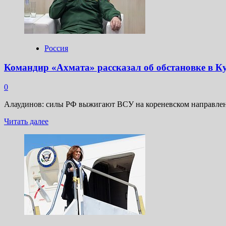
Цзиньпину
на
ВЭФ
Россия
Командир «Ахмата» рассказал об обстановке в К
0
Алаудинов: силы РФ выжигают ВСУ на кореневском направлении
Прочитать
Читать далее
больше
о
Командир
«Ахмата»
рассказал
об
обстановке
в
Курской
области