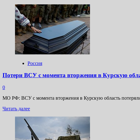
больше
о
Минобороны
отчиталось
об
ударах
из
«Града»
по
объектам
ВСУ
Россия
в
Курской
Потери ВСУ с момента вторжения в Курскую обла
области
0
МО РФ: ВСУ с момента вторжения в Курскую область потеряли 
Прочитать
Читать далее
больше
о
Потери
ВСУ
с