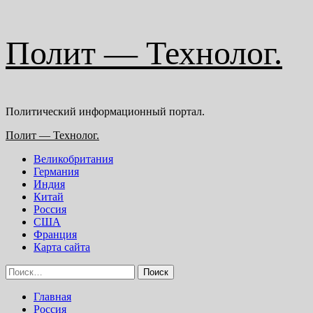
Перейти
Полит — Технолог.
к
содержимому
Политический информационный портал.
Основное
Полит — Технолог.
меню
Великобритания
Германия
Индия
Китай
Россия
США
Франция
Карта сайта
Найти:
Главная
Россия