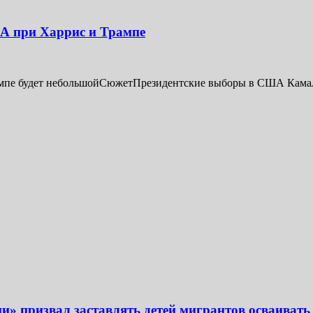
ША при Харрис и Трампе
ампе будет небольшойСюжетПрезидентские выборы в США Камала
ии» призвал заставлять детей мигрантов осваивать