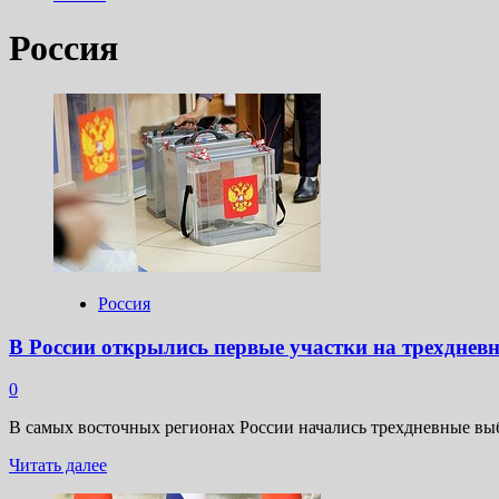
Россия
Россия
В России открылись первые участки на трехднев
0
В самых восточных регионах России начались трехдневные в
Прочитать
Читать далее
больше