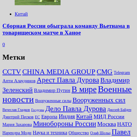
Китай
Сборная России обыграла команду Вьетнама в
товарищеском матче в Ханое
0
Метки
CMG
CCTV
CHINA MEDIA GROUP
Telegram
Арест Павла Дурова
Владимир
Апти Алаудинов
Военные
В мире
Зеленский
Владимир Путин
новости
Вооруженных сил
Вооруженные силы
Дело Павла Дурова
Вячеслав Гладков
Джозеф Байден
Госдумы
Китай
Индия
МИД России
Европа
Дмитрий Песков
ЕС
Минобороны России
Москва
НАТО
Мария Захарова
Павел
Наука и техника
Нарендра Моди
Общество
Олаф Шольц