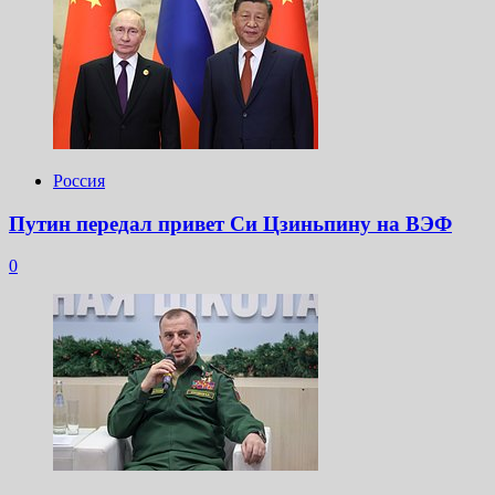
Россия
Путин передал привет Си Цзиньпину на ВЭФ
0