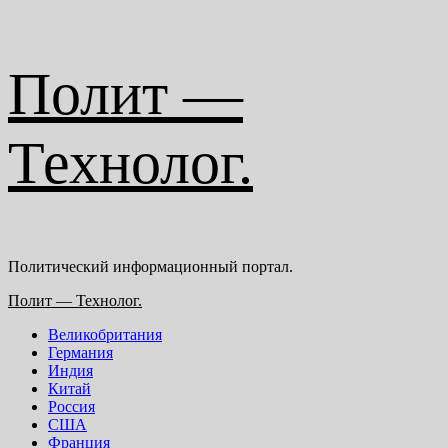
Перейти
Полит —
к
содержимому
Технолог.
Политический информационный портал.
Основное
Полит — Технолог.
меню
Великобритания
Германия
Индия
Китай
Россия
США
Франция