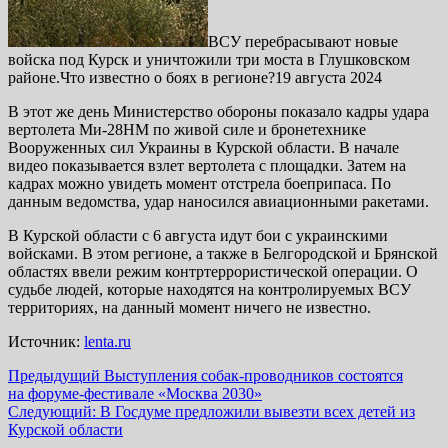
ВСУ перебрасывают новые
войска под Курск и уничтожили три моста в Глушковском
районе.Что известно о боях в регионе?19 августа 2024
В этот же день Министерство обороны показало кадры удара
вертолета Ми-28НМ по живой силе и бронетехнике
Вооруженных сил Украины в Курской области. В начале
видео показывается взлет вертолета с площадки. Затем на
кадрах можно увидеть момент отстрела боеприпаса. По
данным ведомства, удар наносился авиационными ракетами.
В Курской области с 6 августа идут бои с украинскими
войсками. В этом регионе, а также в Белгородской и Брянской
областях ввели режим контртеррористической операции. О
судьбе людей, которые находятся на контролируемых ВСУ
территориях, на данный момент ничего не известно.
Источник:
lenta.ru
Навигация
Предыдущий
Выступления собак-проводников состоятся
на форуме-фестивале «Москва 2030»
записи
Следующий:
В Госдуме предложили вывезти всех детей из
Курской области