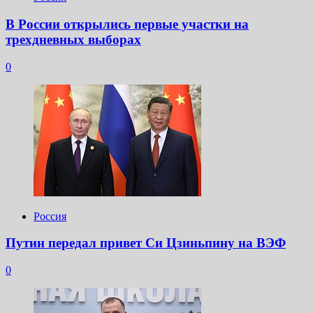
В России открылись первые участки на
трехдневных выборах
0
Россия
Путин передал привет Си Цзиньпину на ВЭФ
0