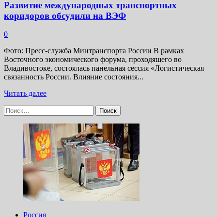
Развитие международных транспортных
коридоров обсудили на ВЭФ
0
Фото: Пресс-служба Минтранспорта России В рамках
Восточного экономического форума, проходящего во
Владивостоке, состоялась панельная сессия «Логистическая
связанность России. Влияние состояния...
Прочитать
Читать далее
больше
Найти:
о
Развитие
международных
транспортных
коридоров
обсудили
на
ВЭФ
Россия