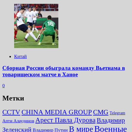
Китай
Сборная России обыграла команду Вьетнама в
товарищеском матче в Ханое
0
Метки
CMG
CCTV
CHINA MEDIA GROUP
Telegram
Арест Павла Дурова
Владимир
Апти Алаудинов
Военные
В мире
Зеленский
Владимир Путин