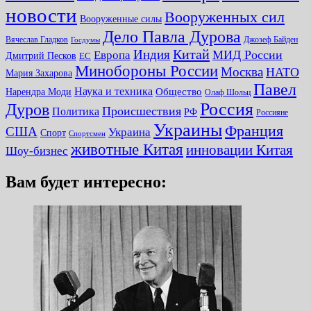
новости
Вооруженных сил
Вооруженные силы
Дело Павла Дурова
Вячеслав Гладков
Джозеф Байден
Госдумы
Китай
Индия
МИД России
Европа
Дмитрий Песков
ЕС
Минобороны России
Москва
НАТО
Мария Захарова
Павел
Наука и техника
Нарендра Моди
Общество
Олаф Шольц
Россия
Дуров
Происшествия
Политика
РФ
Россияне
Украины
Франция
США
Украина
Спорт
Спортсмен
животные Китая
инновации Китая
Шоу-бизнес
Вам будет интересно: