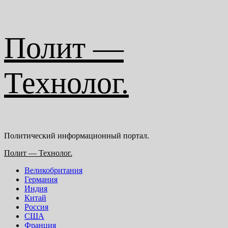
Перейти
Полит —
к
содержимому
Технолог.
Политический информационный портал.
Основное
Полит — Технолог.
меню
Великобритания
Германия
Индия
Китай
Россия
США
Франция