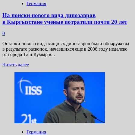
Германия
На поиски нового вида динозавров
в Кыргызстане ученые потратили почти 20 лет
0
Останки нового вида хищных динозавров были обнаружены
в результате раскопок, начавшихся еще в 2006 году недалеко
от города Таш-Кумыр в...
Прочитать
Читать далее
больше
о
На поиски
нового
вида
динозавров
в Кыргызстане
ученые
потратили
почти
20 лет
Германия