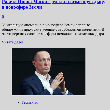
Ракета Илона Маска сделала плазменную дыру
в ионосфере Земли
0
Уникальную аномалию в ионосфере Земли впервые
обнаружили иркутские ученые с зарубежными коллегами. В
части верхних слоев атмосферы появилась плазменная дыра....
Прочитать
Читать далее
больше
о
Ракета
Илона
Маска
сделала
плазменную
дыру
в ионосфере
Земли
Германия