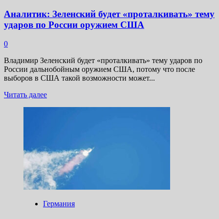
Аналитик: Зеленский будет «проталкивать» тему
ударов по России оружием США
0
Владимир Зеленский будет «проталкивать» тему ударов по
России дальнобойным оружием США, потому что после
выборов в США такой возможности может...
Прочитать
Читать далее
больше
о
Аналитик:
Зеленский
будет
«проталкивать»
тему
ударов
по России
оружием
США
Германия