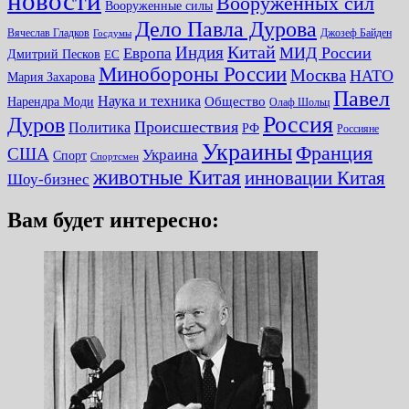
новости
Вооруженных сил
Вооруженные силы
Дело Павла Дурова
Вячеслав Гладков
Джозеф Байден
Госдумы
Китай
Индия
МИД России
Европа
Дмитрий Песков
ЕС
Минобороны России
Москва
НАТО
Мария Захарова
Павел
Наука и техника
Нарендра Моди
Общество
Олаф Шольц
Россия
Дуров
Происшествия
Политика
РФ
Россияне
Украины
Франция
США
Украина
Спорт
Спортсмен
животные Китая
инновации Китая
Шоу-бизнес
Вам будет интересно: