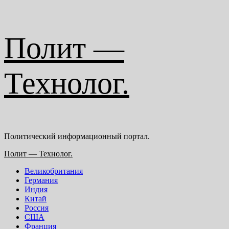
Перейти
Полит —
к
содержимому
Технолог.
Политический информационный портал.
Основное
Полит — Технолог.
меню
Великобритания
Германия
Индия
Китай
Россия
США
Франция