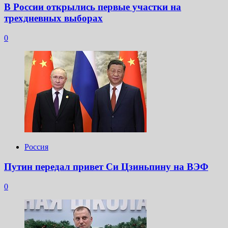
В России открылись первые участки на
трехдневных выборах
0
Россия
Путин передал привет Си Цзиньпину на ВЭФ
0