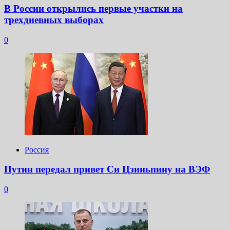
В России открылись первые участки на
трехдневных выборах
0
Россия
Путин передал привет Си Цзиньпину на ВЭФ
0