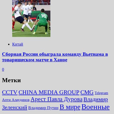
Китай
Сборная России обыграла команду Вьетнама в
товарищеском матче в Ханое
0
Метки
CMG
CCTV
CHINA MEDIA GROUP
Telegram
Арест Павла Дурова
Владимир
Апти Алаудинов
Военные
В мире
Зеленский
Владимир Путин