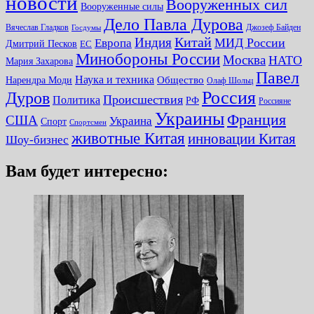
новости
Вооруженных сил
Вооруженные силы
Дело Павла Дурова
Вячеслав Гладков
Джозеф Байден
Госдумы
Китай
Индия
МИД России
Европа
Дмитрий Песков
ЕС
Минобороны России
Москва
НАТО
Мария Захарова
Павел
Наука и техника
Нарендра Моди
Общество
Олаф Шольц
Россия
Дуров
Происшествия
Политика
РФ
Россияне
Украины
Франция
США
Украина
Спорт
Спортсмен
животные Китая
инновации Китая
Шоу-бизнес
Вам будет интересно: