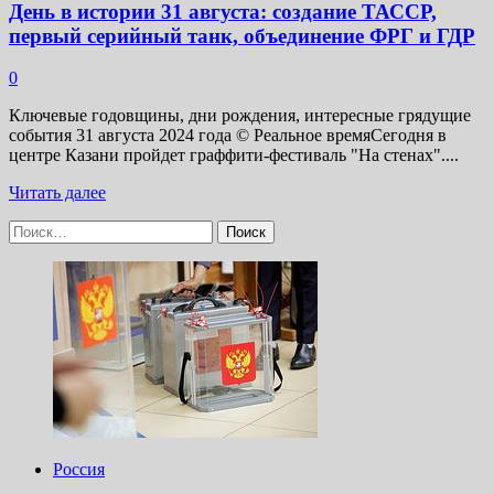
День в истории 31 августа: создание ТАССР,
первый серийный танк, объединение ФРГ и ГДР
0
Ключевые годовщины, дни рождения, интересные грядущие
события 31 августа 2024 года © Реальное времяСегодня в
центре Казани пройдет граффити-фестиваль "На стенах"....
Прочитать
Читать далее
больше
Найти:
о
День
в истории
31 августа:
создание
ТАССР,
первый
серийный
танк,
объединение
ФРГ
и ГДР
Россия