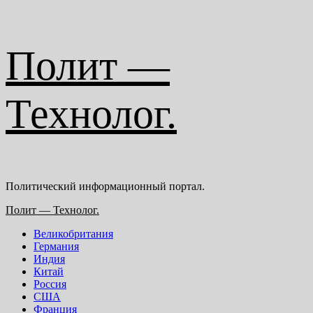
Перейти
Полит —
к
содержимому
Технолог.
Политический информационный портал.
Основное
Полит — Технолог.
меню
Великобритания
Германия
Индия
Китай
Россия
США
Франция