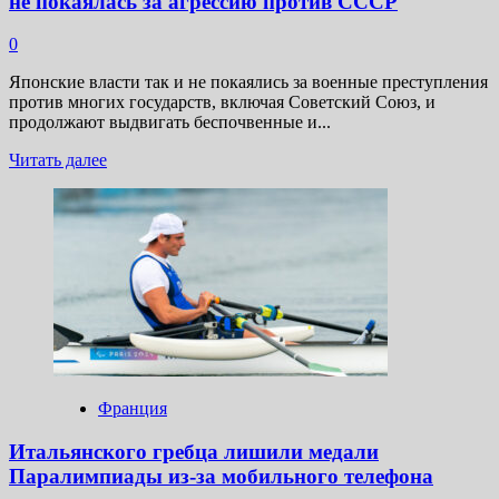
не покаялась за агрессию против СССР
0
Японские власти так и не покаялись за военные преступления
против многих государств, включая Советский Союз, и
продолжают выдвигать беспочвенные и...
Прочитать
Читать далее
больше
о
«Запятнала
имя»:
Лавров
заявил,
что
Япония
не покаялась
за агрессию
против
СССР
Франция
Итальянского гребца лишили медали
Паралимпиады из-за мобильного телефона