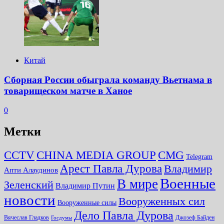
Китай
Сборная России обыграла команду Вьетнама в
товарищеском матче в Ханое
0
Метки
CMG
CCTV
CHINA MEDIA GROUP
Telegram
Арест Павла Дурова
Владимир
Апти Алаудинов
Военные
В мире
Зеленский
Владимир Путин
новости
Вооруженных сил
Вооруженные силы
Дело Павла Дурова
Вячеслав Гладков
Джозеф Байден
Госдумы