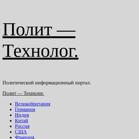
Перейти
Полит —
к
содержимому
Технолог.
Политический информационный портал.
Основное
Полит — Технолог.
меню
Великобритания
Германия
Индия
Китай
Россия
США
Франция