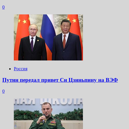
0
Россия
Путин передал привет Си Цзиньпину на ВЭФ
0