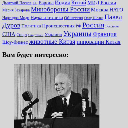
Китай
Индия
МИД России
Европа
Дмитрий Песков
ЕС
Минобороны России
Москва
НАТО
Мария Захарова
Павел
Наука и техника
Нарендра Моди
Общество
Олаф Шольц
Россия
Дуров
Происшествия
Политика
РФ
Россияне
Украины
Франция
США
Украина
Спорт
Спортсмен
животные Китая
инновации Китая
Шоу-бизнес
Вам будет интересно: