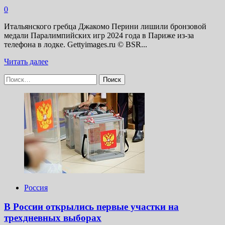
0
Итальянского гребца Джакомо Перини лишили бронзовой
медали Паралимпийских игр 2024 года в Париже из-за
телефона в лодке. Gettyimages.ru © BSR...
Прочитать
Читать далее
больше
Найти:
о
Итальянского
гребца
лишили
медали
Паралимпиады
из-
за
мобильного
телефона
Россия
В России открылись первые участки на
трехдневных выборах