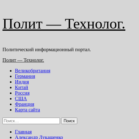
Перейти
Полит — Технолог.
к
содержимому
Политический информационный портал.
Основное
Полит — Технолог.
меню
Великобритания
Германия
Индия
Китай
Россия
США
Франция
Карта сайта
Найти:
Главная
Александр Лукашенко