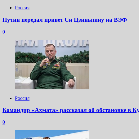
Россия
Путин передал привет Си Цзиньпину на ВЭФ
0
Россия
Командир «Ахмата» рассказал об обстановке в К
0