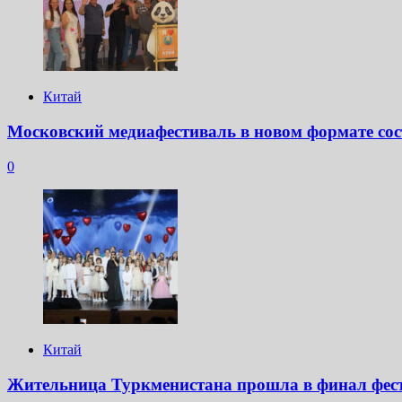
Китай
Московский медиафестиваль в новом формате сос
0
Китай
Жительница Туркменистана прошла в финал фест