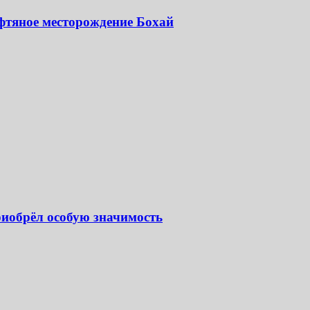
фтяное месторождение Бохай
иобрёл особую значимость