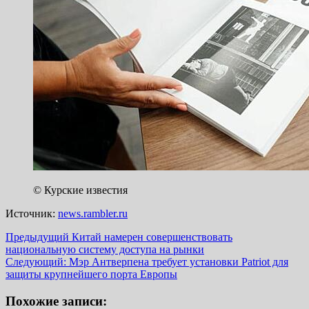
©
Курские известия
Источник:
news.rambler.ru
Навигация
Предыдущий
Китай намерен совершенствовать
национальную систему доступа на рынки
записи
Следующий:
Мэр Антверпена требует установки Patriot для
защиты крупнейшего порта Европы
Похожие записи: