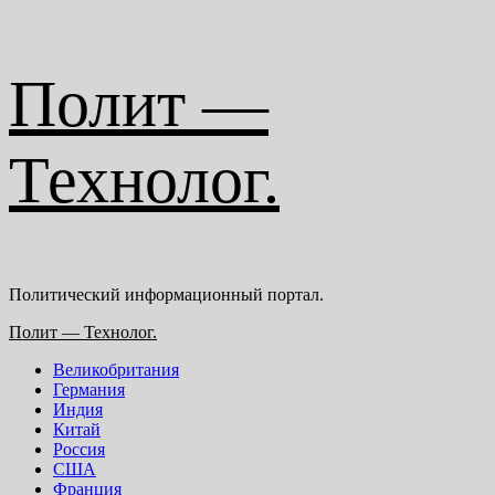
Перейти
Полит —
к
содержимому
Технолог.
Политический информационный портал.
Основное
Полит — Технолог.
меню
Великобритания
Германия
Индия
Китай
Россия
США
Франция