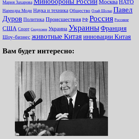
Минобороны России
Москва
НАТО
Мария Захарова
Павел
Наука и техника
Нарендра Моди
Общество
Олаф Шольц
Россия
Дуров
Происшествия
Политика
РФ
Россияне
Украины
Франция
США
Украина
Спорт
Спортсмен
животные Китая
инновации Китая
Шоу-бизнес
Вам будет интересно: