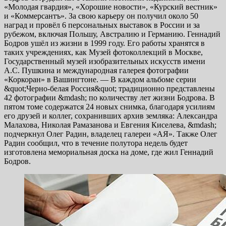
«Молодая гвардия», «Хорошие новости», «Курский вестник»
и «Коммерсантъ». За свою карьеру он получил около 50
наград и провёл 6 персональных выставок в России и за
рубежом, включая Польшу, Австралию и Германию. Геннадий
Бодров ушёл из жизни в 1999 году. Его работы хранятся в
таких учреждениях, как Музей фотоколлекций в Москве,
Государственный музей изобразительных искусств имени
А.С. Пушкина и международная галерея фотографии
«Коркоран» в Вашингтоне. — В каждом альбоме серии
&quot;Черно-белая Россия&quot; традиционно представлены
42 фотографии &mdash; по количеству лет жизни Бодрова. В
пятом томе содержатся 24 новых снимка, благодаря усилиям
его друзей и коллег, сохранивших архив земляка: Александра
Малахова, Николая Рамазанова и Евгения Киселева, &mdash;
подчеркнул Олег Радин, владелец галереи «АЯ». Также Олег
Радин сообщил, что в течение полутора недель будет
изготовлена мемориальная доска на доме, где жил Геннадий
Бодров.