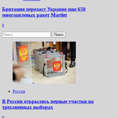
Британия передаст Украине еще 650
многоцелевых ракет Martlet
0
Найти:
Россия
В России открылись первые участки на
трехдневных выборах
0