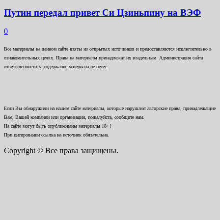
Путин передал привет Си Цзиньпину на ВЭФ
0
Все материалы на данном сайте взяты из открытых источников и предоставляются исключительно в
ознакомительных целях. Права на материалы принадлежат их владельцам. Администрация сайта
ответственности за содержание материала не несет.
Если Вы обнаружили на нашем сайте материалы, которые нарушают авторские права, принадлежащие
Вам, Вашей компании или организации, пожалуйста, сообщите нам.
На сайте могут быть опубликованы материалы 18+!
При цитировании ссылка на источник обязательна.
Copyright © Все права защищены.