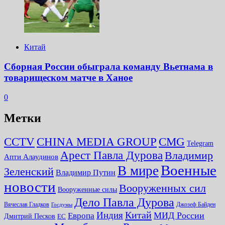
Китай
Сборная России обыграла команду Вьетнама в
товарищеском матче в Ханое
0
Метки
CMG
CCTV
CHINA MEDIA GROUP
Telegram
Арест Павла Дурова
Владимир
Апти Алаудинов
Военные
В мире
Зеленский
Владимир Путин
новости
Вооруженных сил
Вооруженные силы
Дело Павла Дурова
Вячеслав Гладков
Джозеф Байден
Госдумы
Китай
Индия
МИД России
Европа
Дмитрий Песков
ЕС