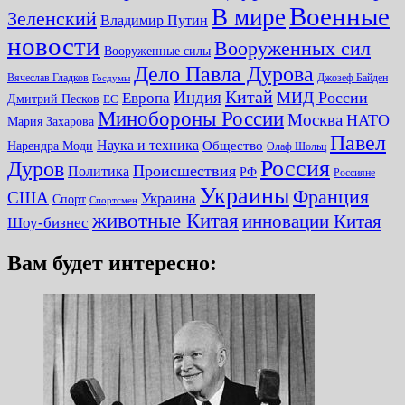
Военные
В мире
Зеленский
Владимир Путин
новости
Вооруженных сил
Вооруженные силы
Дело Павла Дурова
Вячеслав Гладков
Джозеф Байден
Госдумы
Китай
Индия
МИД России
Европа
Дмитрий Песков
ЕС
Минобороны России
Москва
НАТО
Мария Захарова
Павел
Наука и техника
Нарендра Моди
Общество
Олаф Шольц
Россия
Дуров
Происшествия
Политика
РФ
Россияне
Украины
Франция
США
Украина
Спорт
Спортсмен
животные Китая
инновации Китая
Шоу-бизнес
Вам будет интересно: