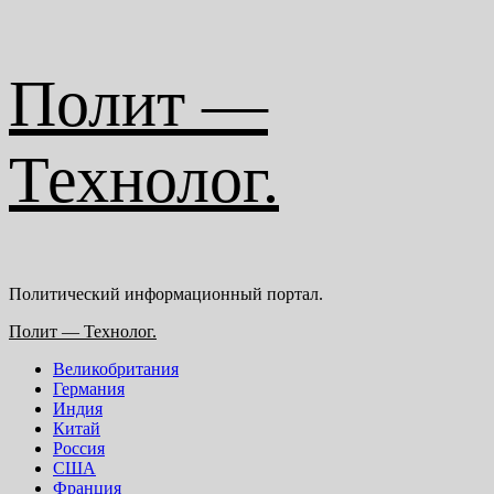
Перейти
Полит —
к
содержимому
Технолог.
Политический информационный портал.
Основное
Полит — Технолог.
меню
Великобритания
Германия
Индия
Китай
Россия
США
Франция