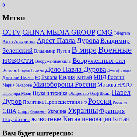
0
Метки
CMG
CCTV
CHINA MEDIA GROUP
Telegram
Арест Павла Дурова
Владимир
Апти Алаудинов
Военные
В мире
Зеленский
Владимир Путин
новости
Вооруженных сил
Вооруженные силы
Дело Павла Дурова
Вячеслав Гладков
Джозеф Байден
Госдумы
Китай
Индия
МИД России
Европа
Дмитрий Песков
ЕС
Минобороны России
Москва
НАТО
Мария Захарова
Павел
Наука и техника
Нарендра Моди
Общество
Олаф Шольц
Россия
Дуров
Происшествия
Политика
РФ
Россияне
Украины
Франция
США
Украина
Спорт
Спортсмен
животные Китая
инновации Китая
Шоу-бизнес
Вам будет интересно: