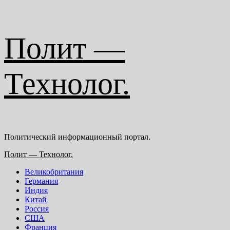
Перейти
Полит —
к
содержимому
Технолог.
Политический информационный портал.
Основное
Полит — Технолог.
меню
Великобритания
Германия
Индия
Китай
Россия
США
Франция