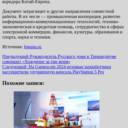
коридора Китай-Европа.
Документ затрагивает и другие направления совместной
работы. В их числе — промышленная кооперация, развитие
информационно-коммуникационных технологий, технико-
экономическая и кредитная помощь, сотрудничество в сферах
электронной коммерции, финансов, культуры, образования и
спорта, науки и техники.
Источник:
bigasia.ru
Навигация
Предыдущий
Руководитель Русского дома в Тривандруме
совершит «Хождение за три моря»
записи
Следующий:
На Gamescom 2024 игровые разработчики
рассекретили улучшенную консоль PlayStation 5 Pro
Похожие записи: