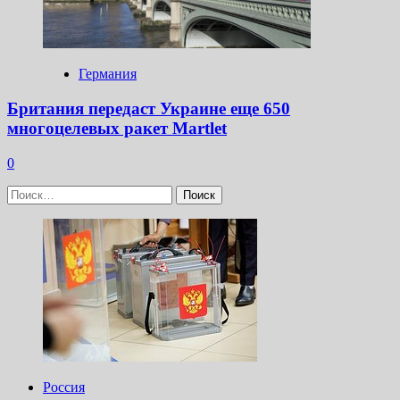
Германия
Британия передаст Украине еще 650
многоцелевых ракет Martlet
0
Найти:
Россия