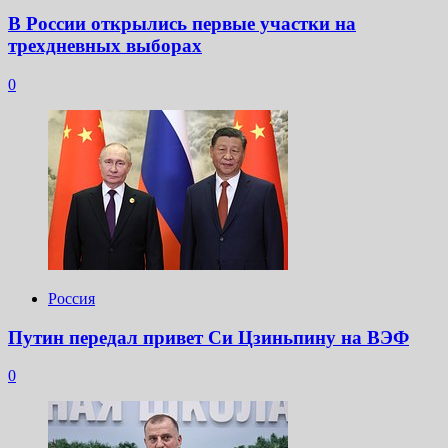
В России открылись первые участки на
трехдневных выборах
0
Россия
Путин передал привет Си Цзиньпину на ВЭФ
0