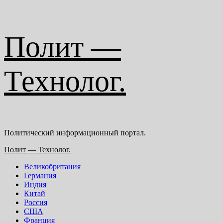
Перейти
Полит —
к
содержимому
Технолог.
Политический информационный портал.
Основное
Полит — Технолог.
меню
Великобритания
Германия
Индия
Китай
Россия
США
Франция