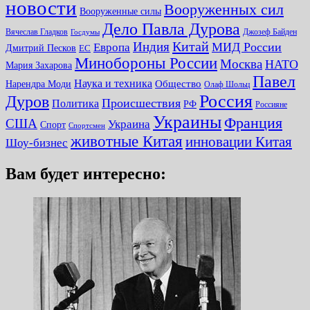
новости
Вооруженных сил
Вооруженные силы
Дело Павла Дурова
Вячеслав Гладков
Джозеф Байден
Госдумы
Китай
Индия
МИД России
Европа
Дмитрий Песков
ЕС
Минобороны России
Москва
НАТО
Мария Захарова
Павел
Наука и техника
Нарендра Моди
Общество
Олаф Шольц
Россия
Дуров
Происшествия
Политика
РФ
Россияне
Украины
Франция
США
Украина
Спорт
Спортсмен
животные Китая
инновации Китая
Шоу-бизнес
Вам будет интересно: