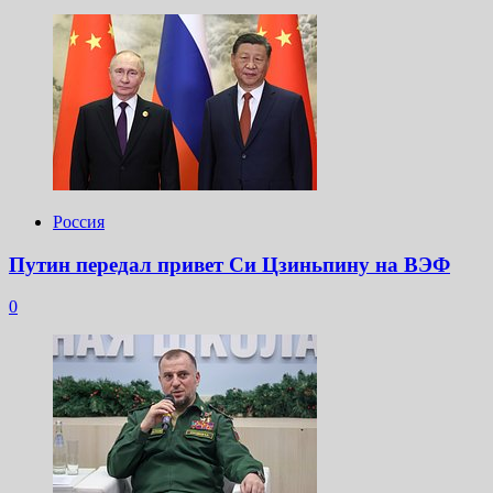
Россия
Путин передал привет Си Цзиньпину на ВЭФ
0