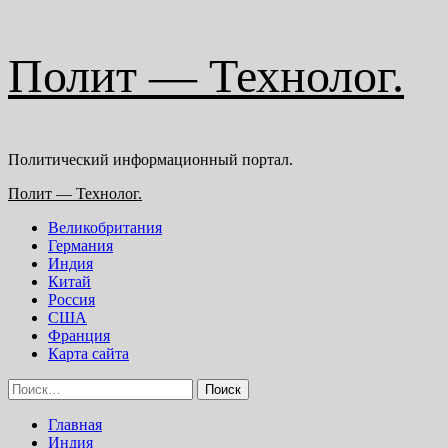
Перейти
Полит — Технолог.
к
содержимому
Политический информационный портал.
Основное
Полит — Технолог.
меню
Великобритания
Германия
Индия
Китай
Россия
США
Франция
Карта сайта
Найти:
Главная
Индия