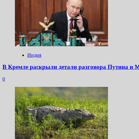
Индия
В Кремле раскрыли детали разговора Путина и 
0