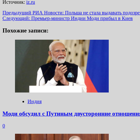
Источник:
iz.ru
Навигация
Предыдущий
РИА Новости: Польша не стала выдавать подозр
Следующий:
Премьер-министр Индии Моди прибыл в Киев
записи
Похожие записи:
Индия
Моди обсудил с Путиным двусторонние отношени
0