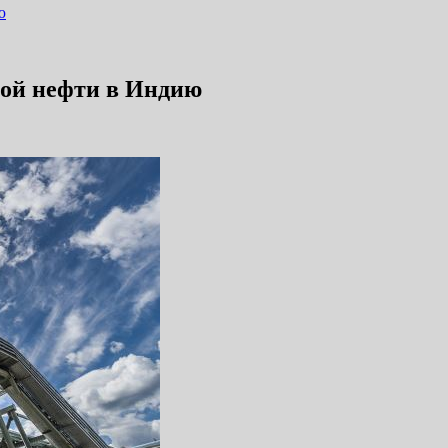
ю
кой нефти в Индию