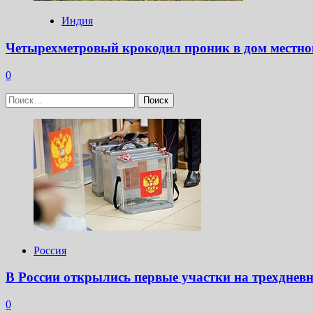
Индия
Четырехметровый крокодил проник в дом местно
0
Найти:
Россия
В России открылись первые участки на трехднев
0