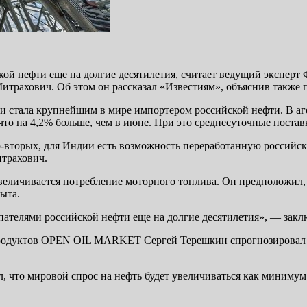
й нефти еще на долгие десятилетия, считает ведущий эксперт 
трахович. Об этом он рассказал «Известиям», объяснив также 
 и стала крупнейшим в мире импортером российской нефти. В аг
что на 4,2% больше, чем в июне. При это среднесуточные постав
о-вторых, для Индии есть возможность переработанную российск
итрахович.
 увеличивается потребление моторного топлива. Он предположил, 
ыта.
пателями российской нефти еще на долгие десятилетия», — зак
продуктов OPEN OIL MARKET Сергей Терешкин спрогнозировал ро
, что мировой спрос на нефть будет увеличиваться как минимум 