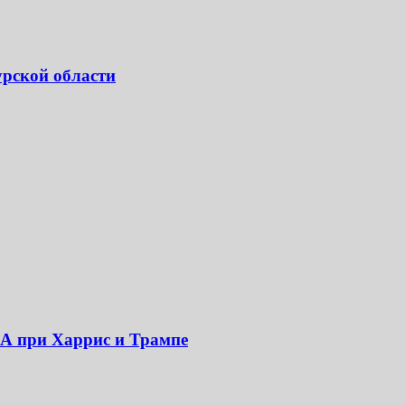
урской области
ША при Харрис и Трампе