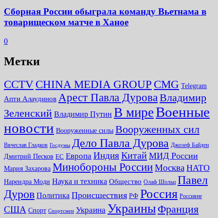
Сборная России обыграла команду Вьетнама в
товарищеском матче в Ханое
0
Метки
CMG
CCTV
CHINA MEDIA GROUP
Telegram
Арест Павла Дурова
Владимир
Апти Алаудинов
Военные
В мире
Зеленский
Владимир Путин
новости
Вооруженных сил
Вооруженные силы
Дело Павла Дурова
Вячеслав Гладков
Джозеф Байден
Госдумы
Китай
Индия
МИД России
Европа
Дмитрий Песков
ЕС
Минобороны России
Москва
НАТО
Мария Захарова
Павел
Наука и техника
Нарендра Моди
Общество
Олаф Шольц
Россия
Дуров
Происшествия
Политика
РФ
Россияне
Украины
Франция
США
Украина
Спорт
Спортсмен