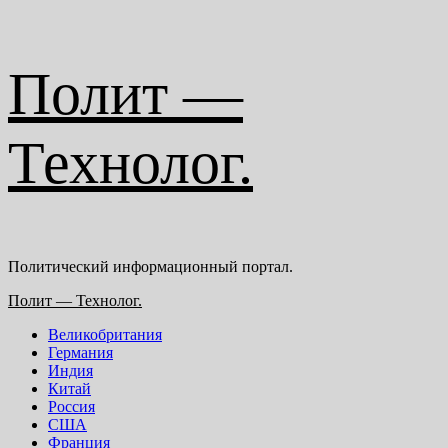
Перейти
Полит —
к
содержимому
Технолог.
Политический информационный портал.
Основное
Полит — Технолог.
меню
Великобритания
Германия
Индия
Китай
Россия
США
Франция