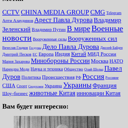
CMG
CCTV
CHINA MEDIA GROUP
Telegram
Арест Павла Дурова
Владимир
Апти Алаудинов
Военные
В мире
Зеленский
Владимир Путин
новости
Вооруженных сил
Вооруженные силы
Дело Павла Дурова
Вячеслав Гладков
Джозеф Байден
Госдумы
Китай
Индия
МИД России
Европа
Дмитрий Песков
ЕС
Минобороны России
Москва
НАТО
Мария Захарова
Павел
Наука и техника
Нарендра Моди
Общество
Олаф Шольц
Россия
Дуров
Происшествия
Политика
РФ
Россияне
Украины
Франция
США
Украина
Спорт
Спортсмен
животные Китая
инновации Китая
Шоу-бизнес
Вам будет интересно: