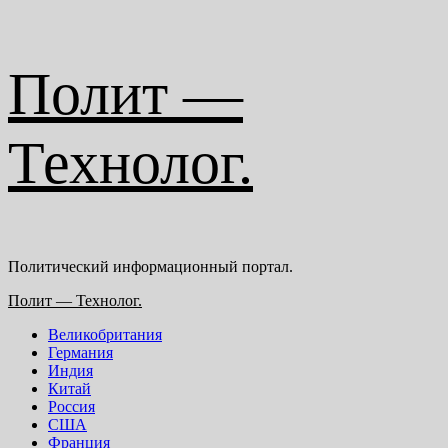
Перейти
Полит —
к
содержимому
Технолог.
Политический информационный портал.
Основное
Полит — Технолог.
меню
Великобритания
Германия
Индия
Китай
Россия
США
Франция