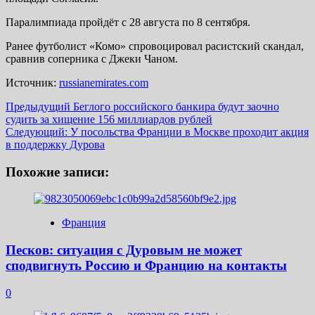
Паралимпиада пройдёт с 28 августа по 8 сентября.
Ранее футболист «Комо» спровоцировал расистский скандал,
сравнив соперника с Джеки Чаном.
Источник:
russianemirates.com
Навигация
Предыдущий
Беглого российского банкира будут заочно
судить за хищение 156 миллиардов рублей
записи
Следующий:
У посольства Франции в Москве проходит акция
в поддержку Дурова
Похожие записи:
Франция
Песков: ситуация с Дуровым не может
сподвигнуть Россию и Францию на контакты
0