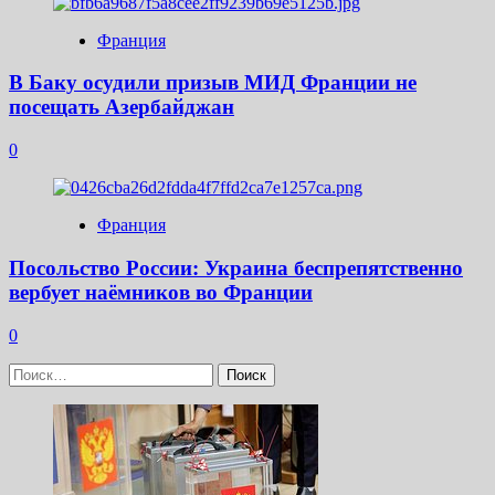
Франция
В Баку осудили призыв МИД Франции не
посещать Азербайджан
0
Франция
Посольство России: Украина беспрепятственно
вербует наёмников во Франции
0
Найти: